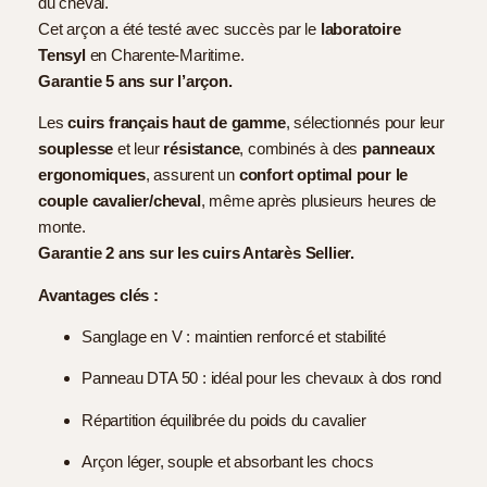
du cheval.
Cet arçon a été testé avec succès par le
laboratoire
Tensyl
en Charente-Maritime.
Garantie 5 ans sur l’arçon.
Les
cuirs français haut de gamme
, sélectionnés pour leur
souplesse
et leur
résistance
, combinés à des
panneaux
ergonomiques
, assurent un
confort optimal pour le
couple cavalier/cheval
, même après plusieurs heures de
monte.
Garantie 2 ans sur les cuirs Antarès Sellier.
Avantages clés :
Sanglage en V : maintien renforcé et stabilité
Panneau DTA 50 : idéal pour les chevaux à dos rond
Répartition équilibrée du poids du cavalier
Arçon léger, souple et absorbant les chocs