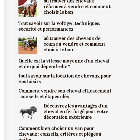
où trouver des chevaux
réformés à vendre et comment
choisir le bon
Tout savoir sur la voltige : techniques,
sécurité et performances
où trouver des chevaux de
course à vendre et comment
choisir le bon
Quelle est la vitesse moyenne d’un cheval
et de quoi dépend-elle ?
tout savoir sur la location de chevaux pour
vos loisirs
Comment vendre son cheval efficacement
: conseils et étapes clés
Découvrez les avantages d’un
cheval en fer forgé pour votre
décoration extérieure
Comment bien choisir un van pour
chevaux : conseils, critères et pièges à
éviter